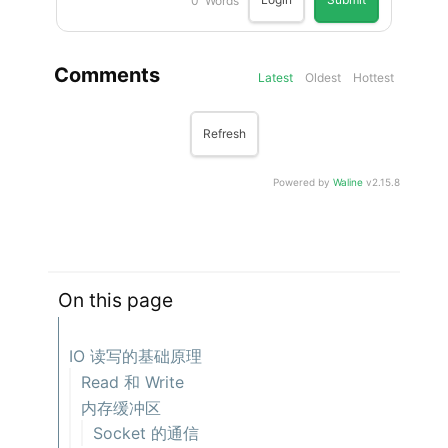
0
Words
Comments
Latest
Oldest
Hottest
Refresh
Powered by
Waline
v2.15.8
On this page
IO 读写的基础原理
Read 和 Write
内存缓冲区
Socket 的通信