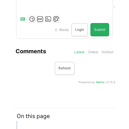
Login
Submit
0
Words
Comments
Latest
Oldest
Hottest
Refresh
Powered by
Waline
v2.15.8
On this page