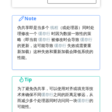
Note
伪共享即是当多个
线程
（或处理器）同时处
理修改一个
缓存行
时因为数据一致性的策
略（即当前
缓存行
被修改时会导致
缓存行
的更新，这可能导致
缓存行
失效或需要重
新加载）这种失效和重新加载会降低系统的
性能。
Tip
为了避免伪共享，可以使用对齐或填充等技
术来确保不同
缓存行
之间的距离足够远，从
而减少多个处理器同时访问同一块
缓存行
的
可能性。